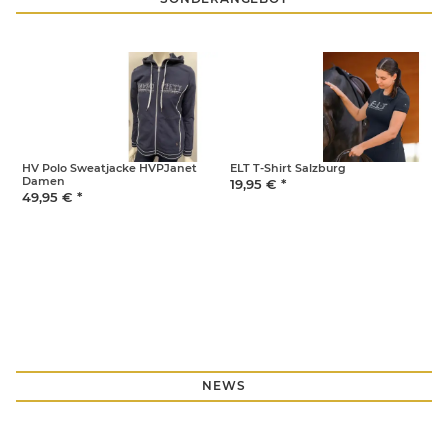
HV Polo Sweatjacke HVPJanet
ELT T-Shirt Salzburg
B
Damen
z
19,95 €
*
49,95 €
*
7
NEWS