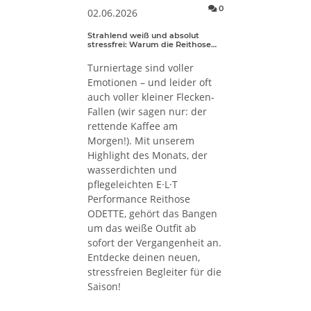
0
02.06.2026
Kommentare zum Artikel S
Strahlend weiß und absolut
stressfrei: Warum die Reithose
ODETTE dein neues Turnier-Must-
have ist
Turniertage sind voller
Emotionen – und leider oft
auch voller kleiner Flecken-
Fallen (wir sagen nur: der
rettende Kaffee am
Morgen!). Mit unserem
Highlight des Monats, der
wasserdichten und
pflegeleichten E·L·T
Performance Reithose
ODETTE, gehört das Bangen
um das weiße Outfit ab
sofort der Vergangenheit an.
Entdecke deinen neuen,
stressfreien Begleiter für die
Saison!