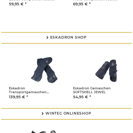
59,95 €
*
69,95 €
*
ESKADRON SHOP

Eskadron
Eskadron Gamaschen
Transportgamaschen
SOFTSHELL JEWEL
SOFTSHELL JEWEL
139,95 €
*
54,95 €
*
WINTEC ONLINESHOP
