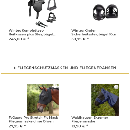
Wintec Komplettset-
Wintec Kinder
Reitkissen plus Steigbügel
Sicherheitssteigbügel 10cm
Premum Light 10cm plus
245,00 €
*
59,95 €
*
Webbers für Kinder plus
Fusskorb für Steigbügel
FLIEGENSCHUTZMASKEN UND FLIEGENFRANSEN

FyGuard Pro Stretch Fly Mask
Waldhausen Ekzemer
Fliegenmaske ohne Ohren
Fliegenmaske
27,95 €
*
19,90 €
*