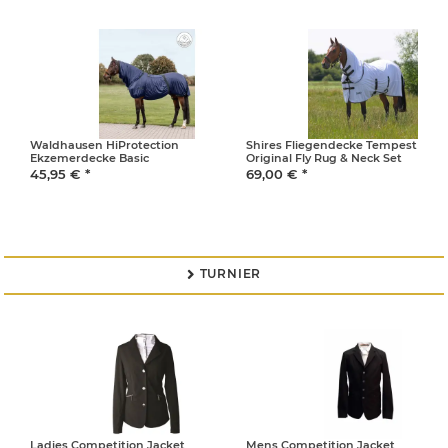
Waldhausen HiProtection
Shires Fliegendecke Tempest
Ekzemerdecke Basic
Original Fly Rug & Neck Set
45,95 €
*
69,00 €
*
TURNIER

Ladies Competition Jacket
Mens Competition Jacket