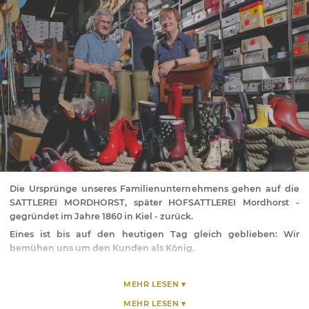
Die Ursprünge unseres Familienunternehmens gehen auf die
SATTLEREI MORDHORST, später HOFSATTLEREI Mordhorst -
gegründet im Jahre 1860 in Kiel - zurück.
Eines ist bis auf den heutigen Tag gleich geblieben: Wir
bemühen uns um den Kunden als König.
Waren es früher in erster Linie Sättel und Trensen, die den
hervorragenden Ruf begründeten, sind wir heute
MEHR LESEN ▾
Komplettausstatter für den Reitsport.
MEHR LESEN ▾