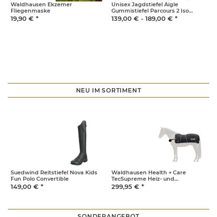
– auch beim Versand.
m
Waldhausen Ekzemer
Unisex Jagdstiefel Aigle
W
Fliegenmaske
Gummistiefel Parcours 2 Iso
weitenverstellbar und gefüttert
19,90 €
*
139,00 € -
189,00 €
*
Unisex
1
NEU IM SORTIMENT
Suedwind Reitstiefel Nova Kids
Waldhausen Health + Care
A
Fun Polo Convertible
TecSupreme Heiz- und
W
Massagedecke
149,00 €
*
299,95 €
*
9
SONDERANGEBOT