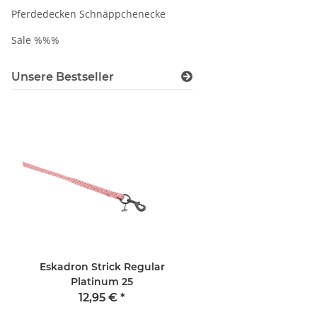
Pferdedecken Schnäppchenecke
Sale %%%
Unsere Bestseller
Eskadron Strick Regular
Waldhausen Ekz
Platinum 25
Fliegenmask
12,95 €
*
19,90 €
*