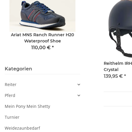
Ariat MNS Ranch Runner H20
Suedwind Reitstief
Waterproof Shoe
Kids Fun Polo Conv
110,00 €
*
149,00 €
*
Reithelm IRH
Kategorien
Crystal
139,95 €
*
Reiter
Pferd
Mein Pony Mein Shetty
Turnier
Weidezaunbedarf