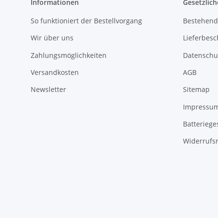
Informationen
Gesetzlich
So funktioniert der Bestellvorgang
Bestehend
Wir über uns
Lieferbes
Zahlungsmöglichkeiten
Datenschu
Versandkosten
AGB
Newsletter
Sitemap
Impressu
Batteriege
Widerrufsr
Vertrag widerrufen
* Alle Preise inkl. gesetzlicher USt., zzgl.
Versand