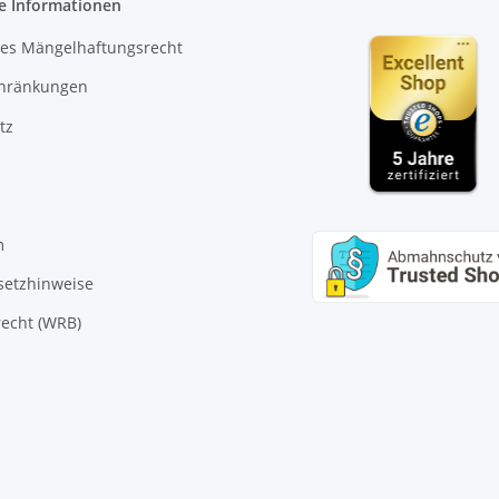
e Informationen
es Mängelhaftungsrecht
chränkungen
tz
m
setzhinweise
echt (WRB)