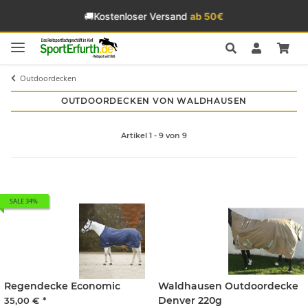
🚚
Kostenloser Versand
ab 50€
Outdoordecken
OUTDOORDECKEN VON WALDHAUSEN
Artikel 1 - 9 von 9
SALE 34%
Regendecke Economic
Waldhausen Outdoordecke
Denver 220g
35,00 €
*