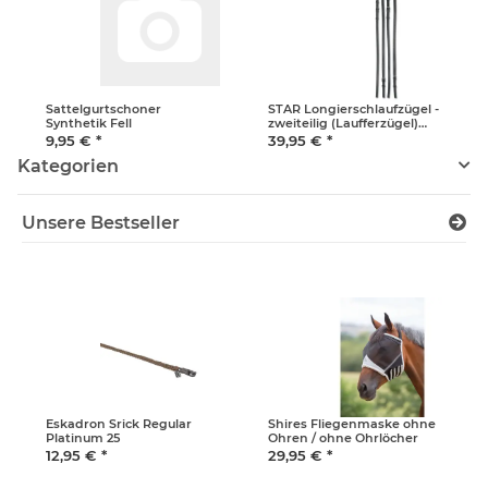
Sattelgurtschoner
STAR Longierschlaufzügel -
Synthetik Fell
zweiteilig (Laufferzügel)
Warmblut
9,95 €
*
39,95 €
*
Kategorien
Unsere Bestseller
Eskadron Srick Regular
Shires Fliegenmaske ohne
Platinum 25
Ohren / ohne Ohrlöcher
12,95 €
*
29,95 €
*