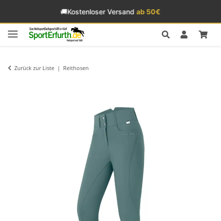
🚚
Kostenloser Versand
ab 50€
Zurück zur Liste
Reithosen