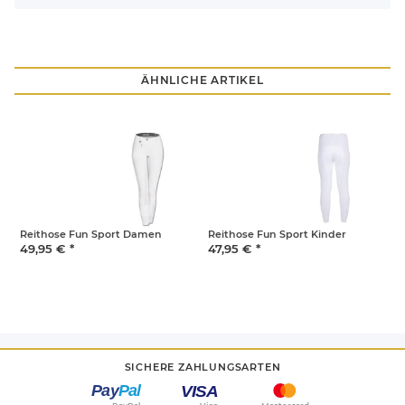
ÄHNLICHE ARTIKEL
Reithose Fun Sport Damen
Reithose Fun Sport Kinder
R
49,95 €
*
47,95 €
*
4
SICHERE ZAHLUNGSARTEN