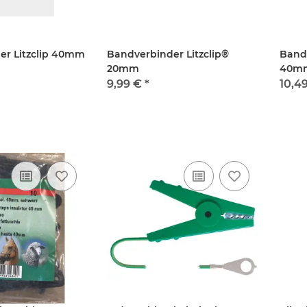
zügel)
Fell
Water
9,95 €
*
99
er Litzclip 40mm
Bandverbinder Litzclip®
Bandv
20mm
40m
9,99 €
*
10,4