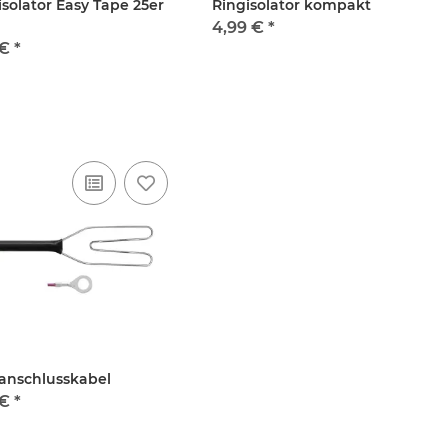
isolator Easy Tape 25er
Ringisolator kompakt
4,99 €
*
 €
*
anschlusskabel
 €
*