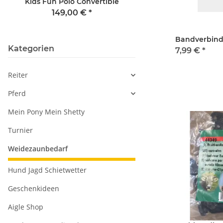
Kids Fun Polo Convertible
zweiteilig (Lauffer
Warmblut
149,00 €
*
39,95 €
*
Bandverbind
Kategorien
7,99 €
*
Reiter
Pferd
Mein Pony Mein Shetty
Turnier
Weidezaunbedarf
Hund Jagd Schietwetter
Geschenkideen
Aigle Shop