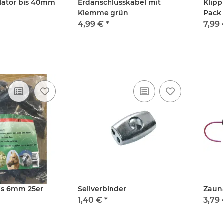
lator bis 40mm
Erdanschlusskabel mit
Klipp
Klemme grün
Pack
4,99 €
*
7,99
s 6mm 25er
Seilverbinder
Zaun
1,40 €
*
3,79