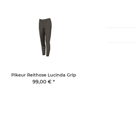
Pikeur Reithose Lucinda Grip
Unisex Jagdstiefel
Gummistiefel Parcou
99,00 €
*
weitenverstellba
139,00 € -
189,0
gefüttert Unis