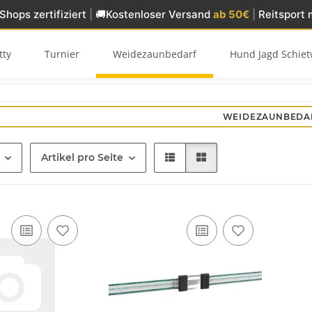
Shops zertifiziert
|
🚚
Kostenloser Versand
ab 50€
|
Reitsport 
tty
Turnier
Weidezaunbedarf
Hund Jagd Schiet
WEIDEZAUNBEDA
Artikel pro Seite
zügel -
Sattelgurtschoner Synthetik
Ariat WMS R