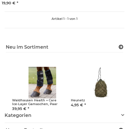
Gewindegröße: 3/8 Zoll |
19,90 €
*
Stollenhöhe: 16
Artikel 1 - 1 von 1
Neu im Sortiment
Waldhausen Health + Care
Heunetz
Ice-Layer Gamaschen, Paar
4,95 €
*
39,95 €
*
Kategorien