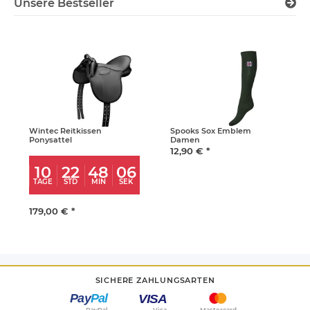
Unsere Bestseller
Wintec Reitkissen
Spooks Sox Emblem
Ponysattel
Damen
12,90 €
*
10
22
48
06
TAGE
STD
MIN
SEK
179,00 €
*
SICHERE ZAHLUNGSARTEN
PayPal
Visa
Mastercard