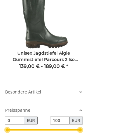
Unisex Jagdstiefel Aigle
Eskadron Srick Re
Gummistiefel Parcours 2 Iso
Platinum 25
weitenverstellbar und
139,00 € -
189,00 €
*
12,95 €
*
gefüttert Unisex
Besondere Artikel
Preisspanne
EUR
EUR