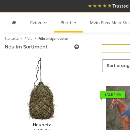
★★★★★
Trusted 
Reiter
Pferd
Mein Pony Mein She
Startseite
Pferd
Führanlagendecken
Neu im Sortiment
Sortierung
SALE 14%
Heunetz
Waldhausen Health