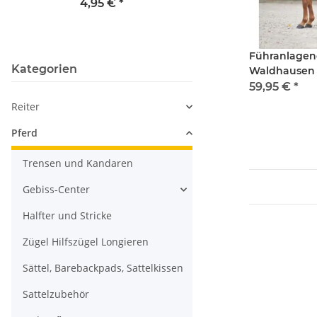
TecSupreme Heiz
4,95 €
*
Massagedeck
299,95 €
*
Führanlage
Kategorien
Waldhausen 
59,95 €
*
Reiter
Pferd
Trensen und Kandaren
Gebiss-Center
Halfter und Stricke
Zügel Hilfszügel Longieren
Sättel, Barebackpads, Sattelkissen
Sattelzubehör