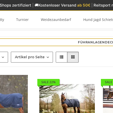
Shops zertifiziert
|
🚚
Kostenloser Versand
ab 50€
|
Reitsport 
tty
Turnier
Weidezaunbedarf
Hund Jagd Schiet
FÜHRANLAGENDEC
Artikel pro Seite
SALE 22%
SALE
 + Care
Powerbank für Waldhausen
STAR Longi