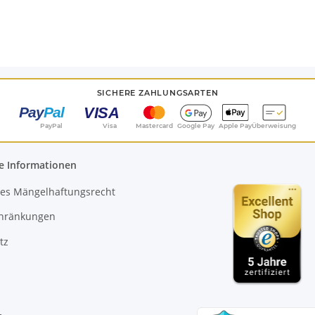
SICHERE ZAHLUNGSARTEN
PayPal
Visa
Mastercard
Google Pay
Apple Pay
Überweisung
e Informationen
es Mängelhaftungsrecht
chränkungen
tz