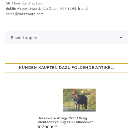
5th Floor Building Two
dublin Airport Swords, Co Dublin K67 E2H3, Irland,
sales@horseware.com
Bewertungen
KUNDEN KAUFTEN DAZU FOLGENDE ARTIKEL:
Horseware Amigo 900D Wug
Weidedecke 50g CI00-blue/silver
130cm
107,90 €
*