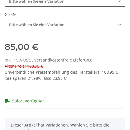
Bitte wählen Sie eine Variation.
Größe
Bitte wählen Sie eine Variation.
85,00 €
inkl. 19% USt. ,
Versandkostenfreie Lieferung
Alter Preis: 108,95 €
Unverbindliche Preisempfehlung des Herstellers
:
108,95 €
(Sie sparen
21.98%
, also
23,95 €
)
Sofort verfügbar
x
Dieser Artikel hat Variationen. Wählen Sie bitte die