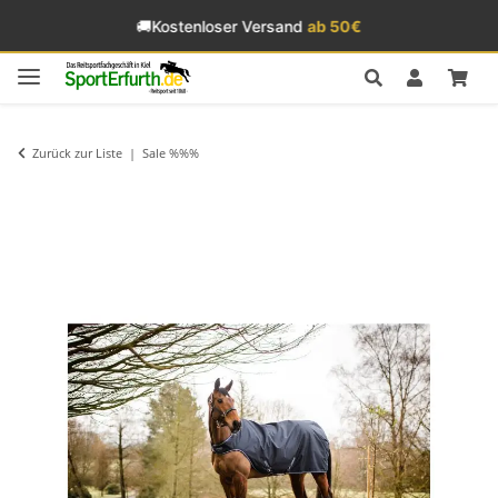
🚚
Kostenloser Versand
ab 50€
Zurück zur Liste
Sale %%%