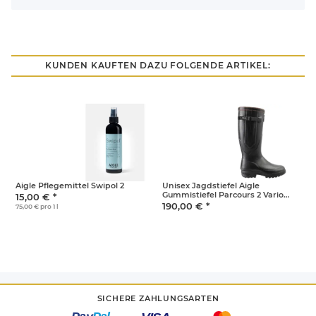
KUNDEN KAUFTEN DAZU FOLGENDE ARTIKEL:
Aigle Pflegemittel Swipol 2
Unisex Jagdstiefel Aigle
U
Gummistiefel Parcours 2 Vario
G
15,00 €
*
weitenverstellbar Unisex schwarz
w
190,00 €
*
1
75,00 € pro 1 l
43
4
SICHERE ZAHLUNGSARTEN