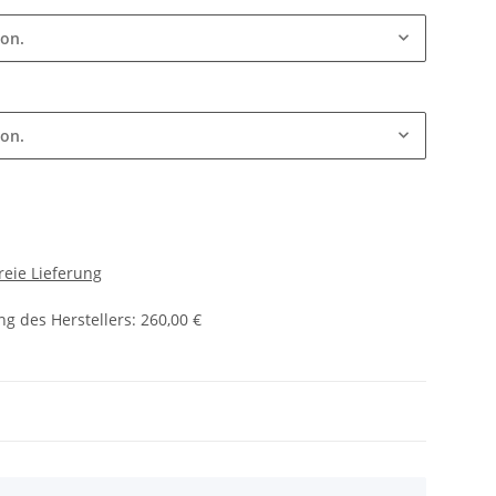
ion.
ion.
reie Lieferung
g des Herstellers
:
260,00 €