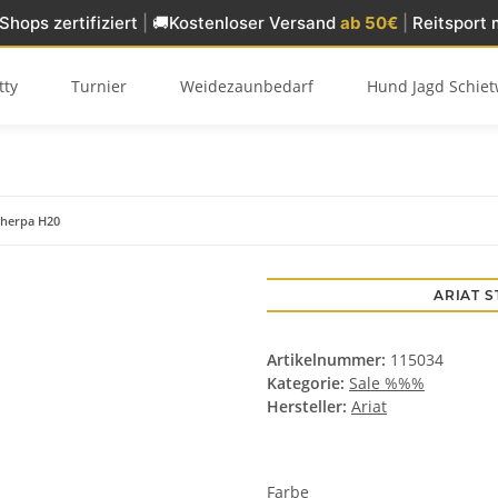
Shops zertifiziert
|
🚚
Kostenloser Versand
ab 50€
|
Reitsport 
tty
Turnier
Weidezaunbedarf
Hund Jagd Schiet
 Sherpa H20
ARIAT S
Artikelnummer:
115034
Kategorie:
Sale %%%
Hersteller:
Ariat
Farbe