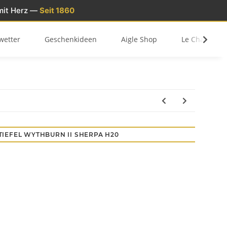
mit Herz —
Seit 1860
wetter
Geschenkideen
Aigle Shop
Le Chameau 
TIEFEL WYTHBURN II SHERPA H20