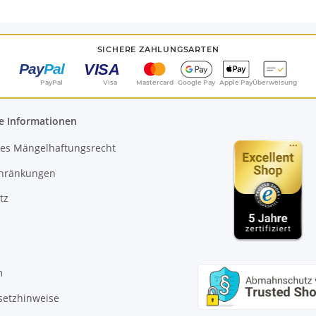
SICHERE ZAHLUNGSARTEN
PayPal
Visa
Mastercard
Google Pay
Apple Pay
Überweisung
e Informationen
es Mängelhaftungsrecht
chränkungen
tz
m
setzhinweise