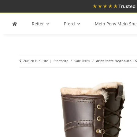
★★★★★
Trusted 
Reiter
Pferd
Mein Pony Mein She
Zurück zur Liste
Startseite
Sale %%%
Ariat Stiefel Wythburn II