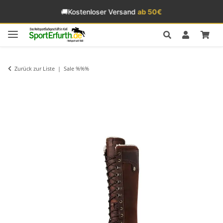
🚚
Kostenloser Versand
ab 50€
Zurück zur Liste
Sale %%%