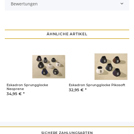
Bewertungen
ÄHNLICHE ARTIKEL
Eskadron Sprungglocke
Eskadron Sprungglocke Pikosoft
E
Neoprene
F
32,95 €
*
34,95 €
*
3
SICHERE ZAHLUNGSARTEN