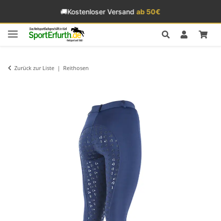
🚚
Kostenloser Versand
ab 50€
Zurück zur Liste
Reithosen