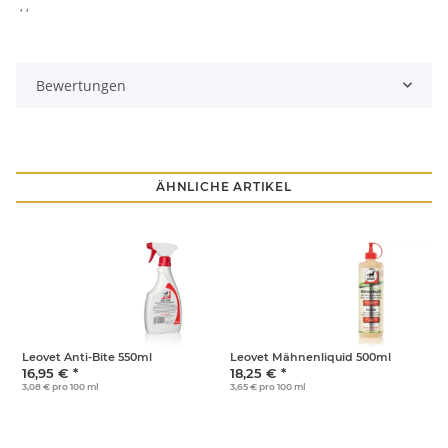
, ,
Bewertungen
ÄHNLICHE ARTIKEL
Leovet Anti-Bite 550ml
Leovet Mähnenliquid 500ml
R
16,95 €
*
18,25 €
*
4
3,08 € pro 100 ml
3,65 € pro 100 ml