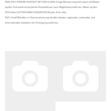
P306+P351+P338 BEI KONTAKT MIT DEN AUGEN: Einige Minuten lang behutsam mit Wasser
spülen. Eventuell vorhandenen Kontaktlinsen nach Möglichkeit entfernen. Weiter spülen.
P310 Sofort GIFTINFORMATIONSZENTRUM oder Arzt rufen.
P501 Inhalt7Behälter in Übereinstimmung mit allen lokalen, regionalen, nationalen und
internatonalen Gesetzen der Entsorgung zuführen.