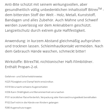
Anti-Bite schützt mit seinem wirkungsvollen, aber
TM
gesundheitlich völlig unbedenklichen Inhaltsstoff Bitrex
-
dem bittersten Stoff der Welt - Holz, Metall, Kunststoff,
Bandagen und alles Zubehör. Auch Mähne und Schweif
werden zuverlässig vor dem Anknabbern geschützt.
Langzeitschutz durch extrem gute Haftfestigkeit.
Anwendung: in kurzem Abstand gleichmäßig aufsprühen
und trocknen lassen. Schleimhautkontakt vermeiden. Nach
dem Gebrauch Hände waschen, schmeckt bitter!
Wirkstoffe: BitrexTM, nichtionischer Haft-Filmbildner.
Enthält Propan-2-ol.
Gefahren- und Sicherheitshinweise:
H225 Flüssigkeit und Dampf leicht entzündbar.
H318 Verursacht schwere Augenschäden
H336 Kann Shläfrigkeit und Benommenheit verursachen
P101 ist ärztlicher Rat erforderlich, Verpackung oder Kennzeichnungsetikett bereithalten
P102 Darf nicht in die Hände von Kindern gelangen
P280 Augenschutz tragen