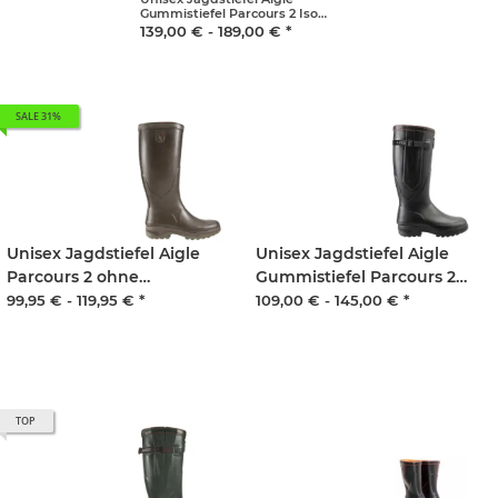
Gummistiefel Parcours 2 Iso
weitenverstellbar und gefüttert
139,00 € -
189,00 €
*
Unisex
SALE 31%
Unisex Jagdstiefel Aigle
Unisex Jagdstiefel Aigle
Parcours 2 ohne
Gummistiefel Parcours 2
Verstelllasche Unisex
Vario weitenverstellbar
99,95 € -
119,95 €
*
109,00 € -
145,00 €
*
Unisex
TOP