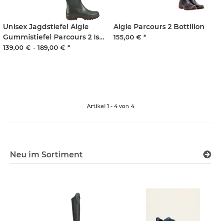
Unisex Jagdstiefel Aigle
Aigle Parcours 2 Bottillon
Gummistiefel Parcours 2 Iso
155,00 €
*
weitenverstellbar und
139,00 € -
189,00 €
*
gefüttert Unisex
Artikel 1 - 4 von 4
Neu im Sortiment