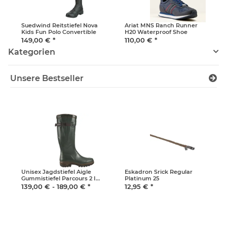
Suedwind Reitstiefel Nova
Ariat MNS Ranch Runner
Kids Fun Polo Convertible
H20 Waterproof Shoe
149,00 €
*
110,00 €
*
Kategorien
Unsere Bestseller
Unisex Jagdstiefel Aigle
Eskadron Srick Regular
Gummistiefel Parcours 2 Iso
Platinum 25
weitenverstellbar und
139,00 € -
189,00 €
*
12,95 €
*
gefüttert Unisex