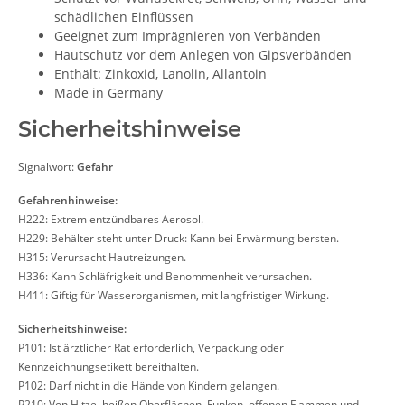
schädlichen Einflüssen
Geeignet zum Imprägnieren von Verbänden
Hautschutz vor dem Anlegen von Gipsverbänden
Enthält: Zinkoxid, Lanolin, Allantoin
Made in Germany
Sicherheitshinweise
Signalwort:
Gefahr
Gefahrenhinweise:
H222: Extrem entzündbares Aerosol.
H229: Behälter steht unter Druck: Kann bei Erwärmung bersten.
H315: Verursacht Hautreizungen.
H336: Kann Schläfrigkeit und Benommenheit verursachen.
H411: Giftig für Wasserorganismen, mit langfristiger Wirkung.
Sicherheitshinweise:
P101: Ist ärztlicher Rat erforderlich, Verpackung oder
Kennzeichnungsetikett bereithalten.
P102: Darf nicht in die Hände von Kindern gelangen.
P210: Von Hitze, heißen Oberflächen, Funken, offenen Flammen und