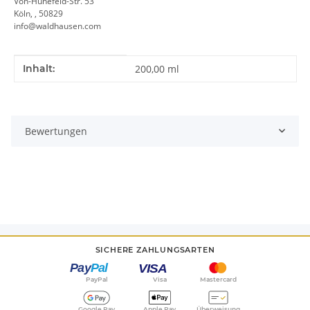
Von-Hünefeld-Str. 53
Köln, , 50829
info@waldhausen.com
Produkteigenschaft
Wert
Inhalt:
200,00 ml
Bewertungen
SICHERE ZAHLUNGSARTEN
PayPal
Visa
Mastercard
Google Pay
Apple Pay
Überweisung