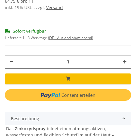
64,75 € pro 1 l
inkl. 19% USt. , zzgl.
Versand
Sofort verfügbar
Lieferzeit:
1 - 3 Werktage
(DE - Ausland abweichend)
Consent erteilen
Beschreibung
Das
Zinkoxydspray
bildet einen atmungsaktiven,
wasserfesten und flexiblen Schutzfilm auf der Haut –