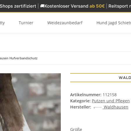
Shops zertifiziert
|
🚚
Kostenloser Versand
ab 50€
|
Reitsport 
tty
Turnier
Weidezaunbedarf
Hund Jagd Schiet
ausen Hufverbandschutz
WALD
Artikelnummer:
112158
Kategorie:
Putzen und Pflegen
Hersteller:
Waldhausen
Größe