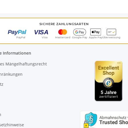
SICHERE ZAHLUNGSARTEN
PayPal
Visa
Mastercard
Google Pay
Apple Pay
Überweisung
e Informationen
es Mängelhaftungsrecht
chränkungen
tz
m
setzhinweise