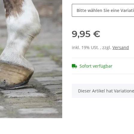
Bitte wählen Sie eine Variat
9,95 €
inkl. 19% USt. , zzgl.
Versand
Sofort verfügbar
x
Dieser Artikel hat Variatio