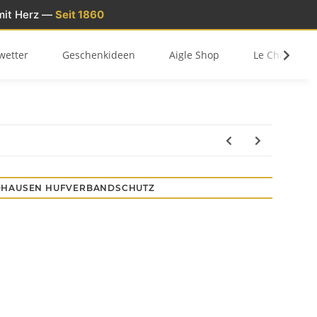
mit Herz —
Seit 1860
wetter
Geschenkideen
Aigle Shop
Le Chameau 
HAUSEN HUFVERBANDSCHUTZ