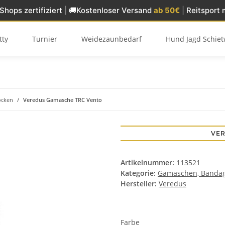
Shops zertifiziert
|
🚚
Kostenloser Versand
ab 50€
|
Reitsport 
tty
Turnier
Weidezaunbedarf
Hund Jagd Schiet
ocken
Veredus Gamasche TRC Vento
VER
Artikelnummer:
113521
Kategorie:
Gamaschen, Bandag
Hersteller:
Veredus
Farbe