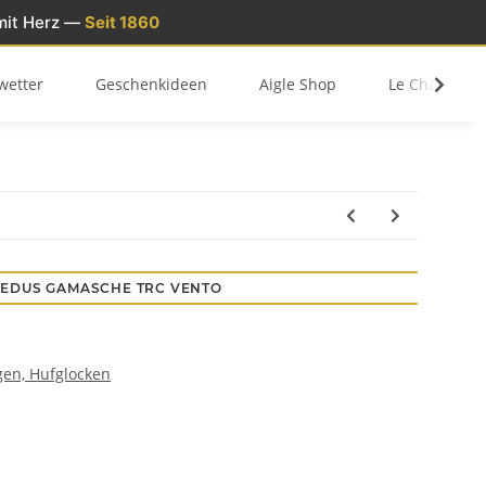
mit Herz —
Seit 1860
wetter
Geschenkideen
Aigle Shop
Le Chameau 
EDUS GAMASCHE TRC VENTO
en, Hufglocken