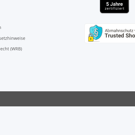
m
setzhinweise
echt (WRB)