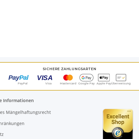
SICHERE ZAHLUNGSARTEN
PayPal
Visa
Mastercard
Google Pay
Apple Pay
Überweisung
e Informationen
es Mängelhaftungsrecht
chränkungen
tz