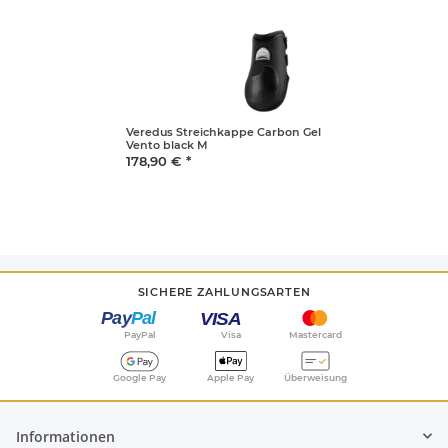
Veredus Streichkappe Carbon Gel
Vento black M
178,90 €
*
SICHERE ZAHLUNGSARTEN
PayPal
Visa
Mastercard
Google Pay
Apple Pay
Überweisung
Informationen