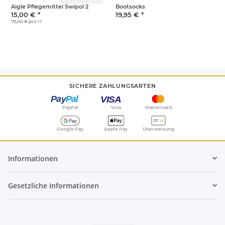
Aigle Pflegemittel Swipol 2
Bootsocks
15,00 €
*
19,95 €
*
75,00 € pro 1 l
SICHERE ZAHLUNGSARTEN
PayPal
Visa
Mastercard
Google Pay
Apple Pay
Überweisung
Informationen
Gesetzliche Informationen