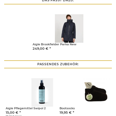
DAS PASST DAZU:
Aigle Brookfielder Parka New
249,00 €
*
PASSENDES ZUBEHÖR:
Aigle Pflegemittel Swipol 2
Bootsocks
15,00 €
*
19,95 €
*
75,00 € pro 1 l