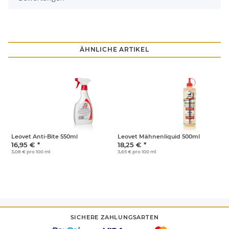
ÄHNLICHE ARTIKEL
Leovet Anti-Bite 550ml
Leovet Mähnenliquid 500ml
R
16,95 €
*
18,25 €
*
4
3,08 € pro 100 ml
3,65 € pro 100 ml
SICHERE ZAHLUNGSARTEN