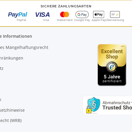
SICHERE ZAHLUNGSARTEN
PayPal
Visa
Mastercard
Google Pay
Apple Pay
Überweisung
e Informationen
es Mängelhaftungsrecht
chränkungen
tz
m
setzhinweise
echt (WRB)