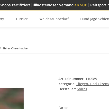
Shops zertifiziert
|
🚚
Kostenloser Versand
ab 50€
|
Reitsport 
tty
Turnier
Weidezaunbedarf
Hund Jagd Schiet
Shires Ohrenhaube
Artikelnummer:
110589
Kategorie:
Fliegen- und Ekzem
Hersteller:
Shires
Farbe