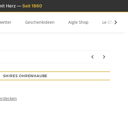
mit Herz —
Seit 1860
wetter
Geschenkideen
Aigle Shop
Le Chameau 
SHIRES OHRENHAUBE
erdecken