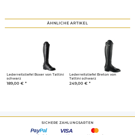
ÄHNLICHE ARTIKEL
Lederreitstiefel Boxer von Tattini
Lederreitstiefel Breton von
R
schwarz
Tattini schwarz
1
189,00 €
*
249,00 €
*
SICHERE ZAHLUNGSARTEN