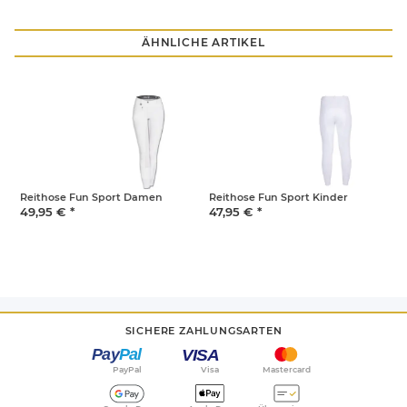
ÄHNLICHE ARTIKEL
Reithose Fun Sport Damen
Reithose Fun Sport Kinder
R
49,95 €
*
47,95 €
*
4
SICHERE ZAHLUNGSARTEN
PayPal
Visa
Mastercard