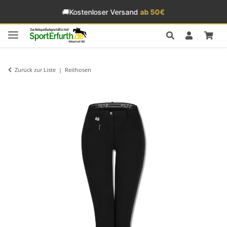
🚚
Kostenloser Versand
ab 50€
Zurück zur Liste
Reithosen