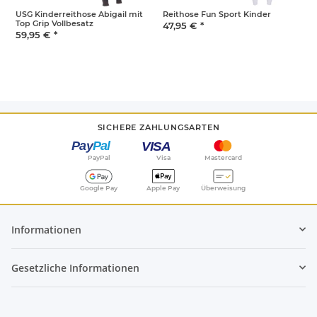
USG Kinderreithose Abigail mit
Reithose Fun Sport Kinder
R
Top Grip Vollbesatz
47,95 €
*
4
59,95 €
*
SICHERE ZAHLUNGSARTEN
PayPal
Visa
Mastercard
Google Pay
Apple Pay
Überweisung
Informationen
Gesetzliche Informationen