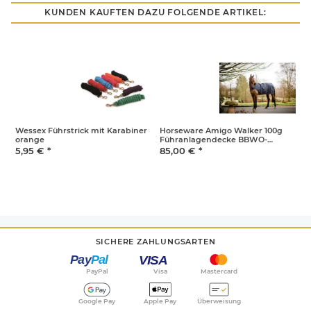
KUNDEN KAUFTEN DAZU FOLGENDE ARTIKEL:
Wessex Führstrick mit Karabiner
Horseware Amigo Walker 100g
orange
Führanlagendecke BBWO-
navy/navy M-130-140cm
5,95 €
*
85,00 €
*
Rückenlänge
SICHERE ZAHLUNGSARTEN
PayPal
Visa
Mastercard
Google Pay
Apple Pay
Überweisung