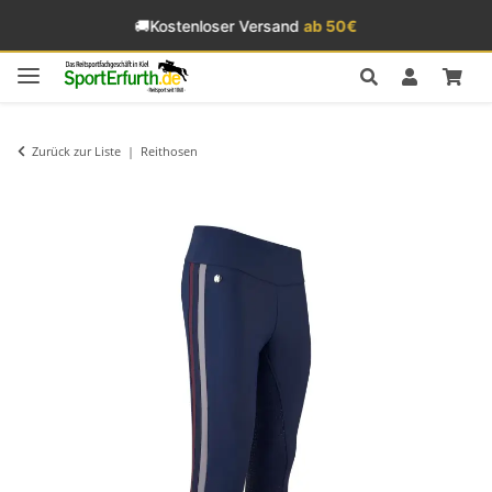
🚚
Kostenloser Versand
ab 50€
Zurück zur Liste
Reithosen