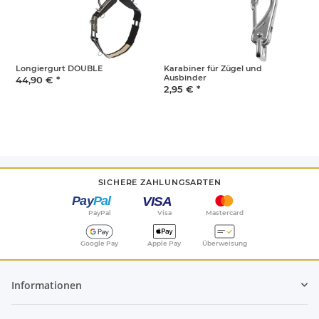
Longiergurt DOUBLE
Karabiner für Zügel und
Z
Ausbinder
44,90 €
*
2
2,95 €
*
SICHERE ZAHLUNGSARTEN
PayPal
Visa
Mastercard
Google Pay
Apple Pay
Überweisung
Informationen