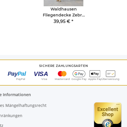
Waldhausen
Fliegendecke Zebra
Bauchlatz 145cm
39,95 €
*
SICHERE ZAHLUNGSARTEN
PayPal
Visa
Mastercard
Google Pay
Apple Pay
Überweisung
e Informationen
es Mängelhaftungsrecht
chränkungen
tz