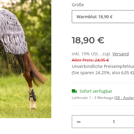
Größe
Warmblut
18,90 €
18,90 €
inkl. 19% USt. , zzgl.
Versand
Alter Preis: 24,95 €
Unverbindliche Preisempfehlun
(Sie sparen
24.25%
, also
6,05 €
)
Sofort verfügbar
Lieferzeit:
1 - 3 Werktage
(DE - Ausla