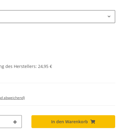
g des Herstellers
:
24,95 €
nd abweichend)
In den Warenkorb