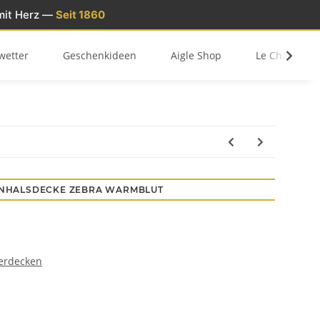
mit Herz —
Seit 1860
wetter
Geschenkideen
Aigle Shop
Le Chameau 
ENHALSDECKE ZEBRA WARMBLUT
erdecken