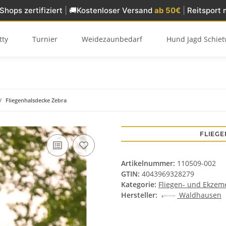
Shops zertifiziert
|
🚚
Kostenloser Versand
ab 50€
|
Reitsport 
tty
Turnier
Weidezaunbedarf
Hund Jagd Schiet
Fliegenhalsdecke Zebra
FLIEG
Artikelnummer:
110509-002
GTIN:
4043969328279
Kategorie:
Fliegen- und Ekzem
Hersteller:
Waldhausen