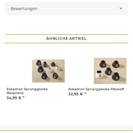
Bewertungen
ÄHNLICHE ARTIKEL
Eskadron Sprungglocke
Eskadron Sprungglocke Pikosoft
E
Neoprene
F
32,95 €
*
34,95 €
*
3