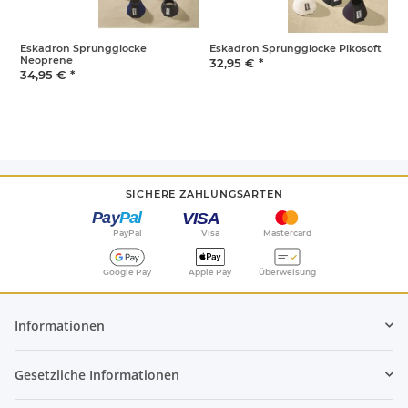
Eskadron Sprungglocke
Eskadron Sprungglocke Pikosoft
E
Neoprene
F
32,95 €
*
34,95 €
*
3
SICHERE ZAHLUNGSARTEN
PayPal
Visa
Mastercard
Google Pay
Apple Pay
Überweisung
Informationen
Gesetzliche Informationen