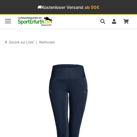
🚚
Kostenloser Versand
ab 50€
Zurück zur Liste
Reithosen