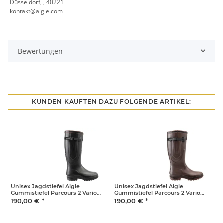
Düsseldorf, , 40221
kontakt@aigle.com
Bewertungen
KUNDEN KAUFTEN DAZU FOLGENDE ARTIKEL:
Unisex Jagdstiefel Aigle
Unisex Jagdstiefel Aigle
U
Gummistiefel Parcours 2 Vario
Gummistiefel Parcours 2 Vario
G
weitenverstellbar Unisex schwarz
weitenverstellbar Unisex braun
w
190,00 €
*
190,00 €
*
1
44
40
4