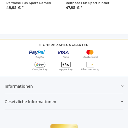
Reithose Fun Sport Damen
Reithose Fun Sport Kinder
R
49,95 €
*
47,95 €
*
4
SICHERE ZAHLUNGSARTEN
PayPal
Visa
Mastercard
Google Pay
Apple Pay
Überweisung
Informationen
Gesetzliche Informationen