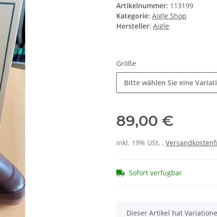
Artikelnummer:
113199
Kategorie:
Aigle Shop
Hersteller:
Aigle
Größe
Bitte wählen Sie eine Variat
89,00 €
inkl. 19% USt. ,
Versandkostenf
Sofort verfügbar
x
Dieser Artikel hat Variatio