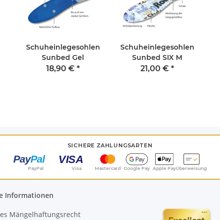
Schuheinlegesohlen
Schuheinlegesohlen
Sunbed Gel
Sunbed SIX M
18,90 €
*
21,00 €
*
SICHERE ZAHLUNGSARTEN
PayPal
Visa
Mastercard
Google Pay
Apple Pay
Überweisung
e Informationen
es Mängelhaftungsrecht