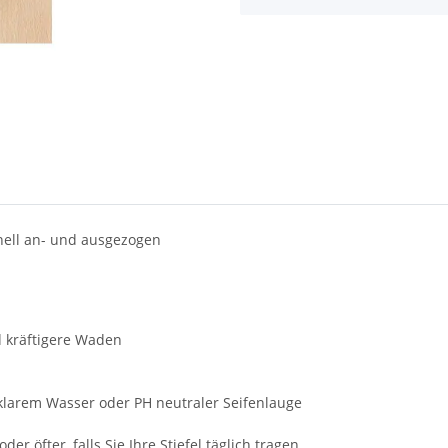
nell an- und ausgezogen
d kräftigere Waden
klarem Wasser oder PH neutraler Seifenlauge
r öfter, falls Sie Ihre Stiefel täglich tragen