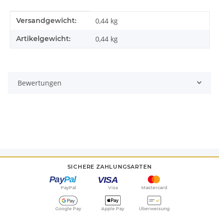
Produkteigenschaft
Wert
Versandgewicht:
0,44 kg
Artikelgewicht:
0,44
kg
Bewertungen
SICHERE ZAHLUNGSARTEN
PayPal
Visa
Mastercard
Google Pay
Apple Pay
Überweisung