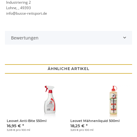
Industriering 2
Lohne, , 49393
info@busse-reitsport.de
Bewertungen
ÄHNLICHE ARTIKEL
Leovet Anti-Bite 550ml
Leovet Mähnenliquid 500ml
R
16,95 €
*
18,25 €
*
4
3,08 € pro 100 ml
3,65 € pro 100 ml