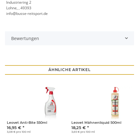
Industriering 2
Lohne, , 49393
info@busse-reitsport.de
Bewertungen
ÄHNLICHE ARTIKEL
Leovet Anti-Bite 550ml
Leovet Mähnenliquid 500ml
R
16,95 €
*
18,25 €
*
4
3,08 € pro 100 ml
3,65 € pro 100 ml