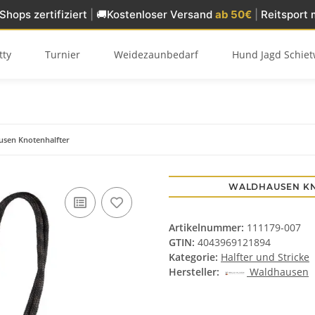
Shops zertifiziert
|
🚚
Kostenloser Versand
ab 50€
|
Reitsport 
tty
Turnier
Weidezaunbedarf
Hund Jagd Schiet
sen Knotenhalfter
WALDHAUSEN KN
Artikelnummer:
111179-007
GTIN:
4043969121894
Kategorie:
Halfter und Stricke
Hersteller:
Waldhausen