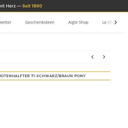
mit Herz —
Seit 1860
wetter
Geschenkideen
Aigle Shop
Le Chameau 
OTENHALFTER 71-SCHWARZ/BRAUN PONY