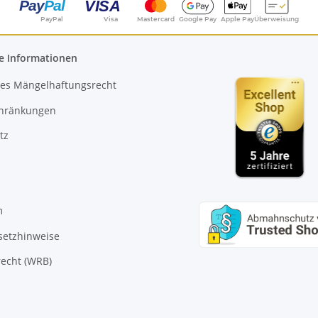
PayPal
Visa
Mastercard
Google Pay
Apple Pay
Überweisung
e Informationen
es Mängelhaftungsrecht
chränkungen
tz
m
setzhinweise
echt (WRB)