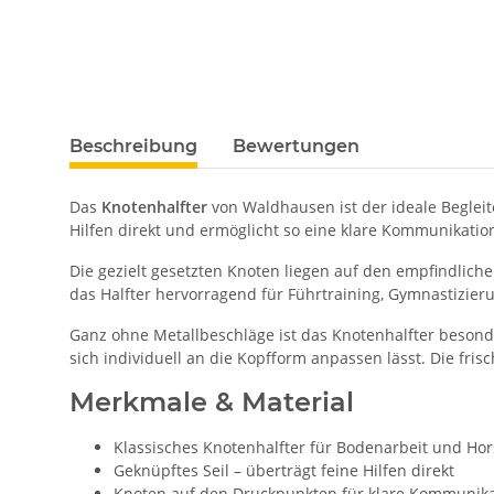
Beschreibung
Bewertungen
Das
Knotenhalfter
von Waldhausen ist der ideale Begleit
Hilfen direkt und ermöglicht so eine klare Kommunikatio
Die gezielt gesetzten Knoten liegen auf den empfindlic
das Halfter hervorragend für Führtraining, Gymnastizier
Ganz ohne Metallbeschläge ist das Knotenhalfter besonde
sich individuell an die Kopfform anpassen lässt. Die fri
Merkmale & Material
Klassisches Knotenhalfter für Bodenarbeit und H
Geknüpftes Seil – überträgt feine Hilfen direkt
Knoten auf den Druckpunkten für klare Kommunika