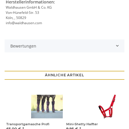
Herstellerinformationen:
Waldhausen GmbH & Co. KG
Von-Hünefeld-Str. 53
Köln, , 50829
info@waldhausen.com
Bewertungen
ÄHNLICHE ARTIKEL
Transportgamasche Profi
Mini-Shetty Halfter
F
65,00 €
*
9,95 €
*
1