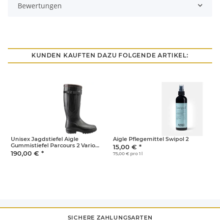
Bewertungen
KUNDEN KAUFTEN DAZU FOLGENDE ARTIKEL:
Unisex Jagdstiefel Aigle
Aigle Pflegemittel Swipol 2
B
Gummistiefel Parcours 2 Vario
15,00 €
*
1
weitenverstellbar Unisex schwarz
190,00 €
*
75,00 € pro 1 l
38
SICHERE ZAHLUNGSARTEN