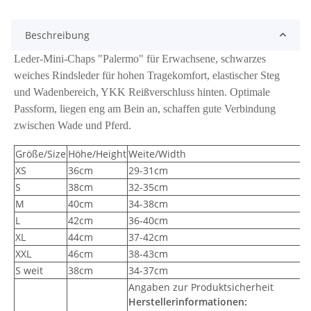
Beschreibung
Leder-Mini-Chaps "Palermo" für Erwachsene, schwarzes
weiches Rindsleder für hohen Tragekomfort, elastischer Steg
und Wadenbereich, YKK Reißverschluss hinten. Optimale
Passform, liegen eng am Bein an, schaffen gute Verbindung
zwischen Wade und Pferd.
Größe/Size
Höhe/Height
Weite/Width
XS
36cm
29-31cm
S
38cm
32-35cm
M
40cm
34-38cm
L
42cm
36-40cm
XL
44cm
37-42cm
XXL
46cm
38-43cm
S weit
38cm
34-37cm
Angaben zur Produktsicherheit
Herstellerinformationen: