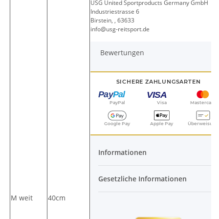
USG United Sportproducts Germany GmbH
Industriestrasse 6
Birstein, , 63633
info@usg-reitsport.de
Bewertungen
SICHERE ZAHLUNGSARTEN
PayPal
Visa
Mastercard
Google Pay
Apple Pay
Überweisung
Informationen
Gesetzliche Informationen
M weit
40cm