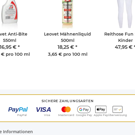
vet Anti-Bite
Leovet Mähnenliquid
Reithose Fun 
550ml
500ml
Kinder
16,95 €
*
18,25 €
*
47,95 €
 € pro 100 ml
3,65 € pro 100 ml
SICHERE ZAHLUNGSARTEN
PayPal
Visa
Mastercard
Google Pay
Apple Pay
Überweisung
e Informationen