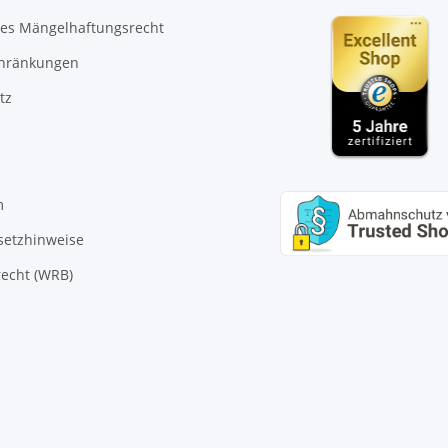
es Mängelhaftungsrecht
chränkungen
tz
m
setzhinweise
echt (WRB)