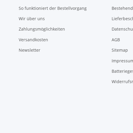
So funktioniert der Bestellvorgang
Bestehend
Wir über uns
Lieferbes
Zahlungsmöglichkeiten
Datenschu
Versandkosten
AGB
Newsletter
Sitemap
Impressu
Batteriege
Widerrufsr
Vertrag widerrufen
* Alle Preise inkl. gesetzlicher USt., zzgl.
Versand