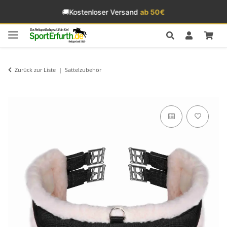
🚚
Kostenloser Versand
ab 50€
Zurück zur Liste
Sattelzubehör