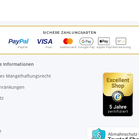
SICHERE ZAHLUNGSARTEN
PayPal
Visa
Mastercard
Google Pay
Apple Pay
Überweisung
e Informationen
es Mängelhaftungsrecht
chränkungen
tz
m