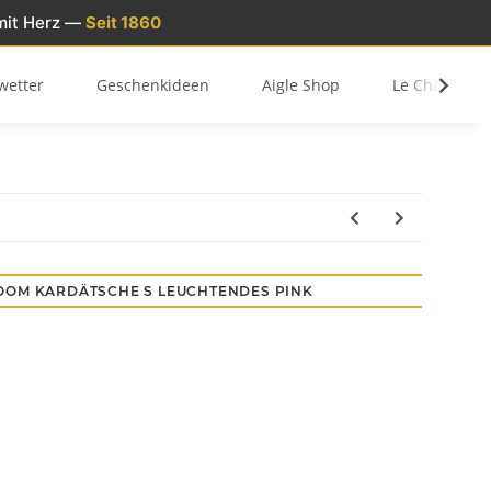
mit Herz —
Seit 1860
wetter
Geschenkideen
Aigle Shop
Le Chameau 
ROOM KARDÄTSCHE S LEUCHTENDES PINK