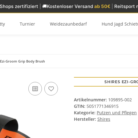
Shops zertifiziert
|
🚚
Kostenloser Versand
ab 50€
|
Reitsport 
tty
Turnier
Weidezaunbedarf
Hund Jagd Schiet
 Ezi-Groom Grip Body Brush
SHIRES EZI-G
Artikelnummer:
109895-002
GTIN:
5051771346915
Kategorie:
Putzen und Pflegen
Hersteller:
Shires