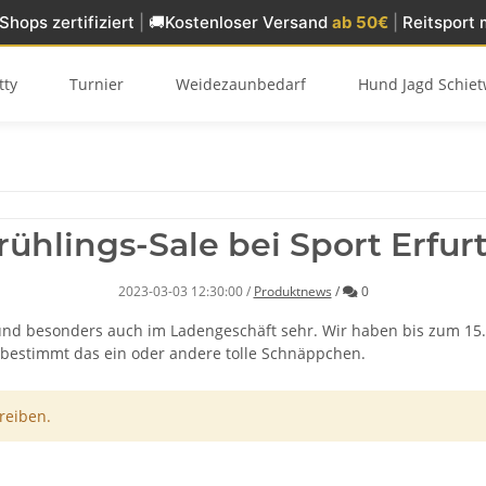
Shops zertifiziert
|
🚚
Kostenloser Versand
ab 50€
|
Reitsport 
tty
Turnier
Weidezaunbedarf
Hund Jagd Schiet
rühlings-Sale bei Sport Erfur
Kommentare
2023-03-03 12:30:00
/
Produktnews
/
0
und besonders auch im Ladengeschäft sehr. Wir haben bis zum 15.
t bestimmt das ein oder andere tolle Schnäppchen.
reiben.