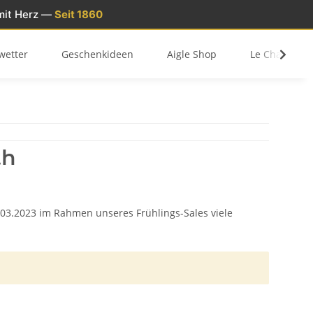
mit Herz —
Seit 1860
wetter
Geschenkideen
Aigle Shop
Le Chameau 
th
03.2023 im Rahmen unseres Frühlings-Sales viele