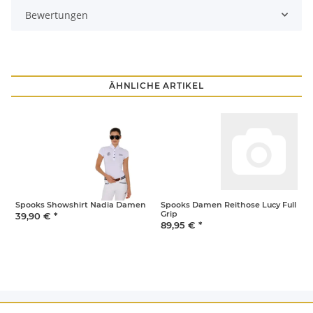
Bewertungen
ÄHNLICHE ARTIKEL
Spooks Showshirt Nadia Damen
Spooks Damen Reithose Lucy Full
S
Grip
39,90 €
*
3
89,95 €
*