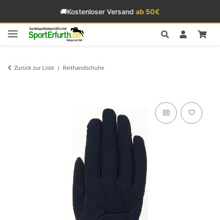
🚚
Kostenloser Versand
ab 50€
Zurück zur Liste
Reithandschuhe