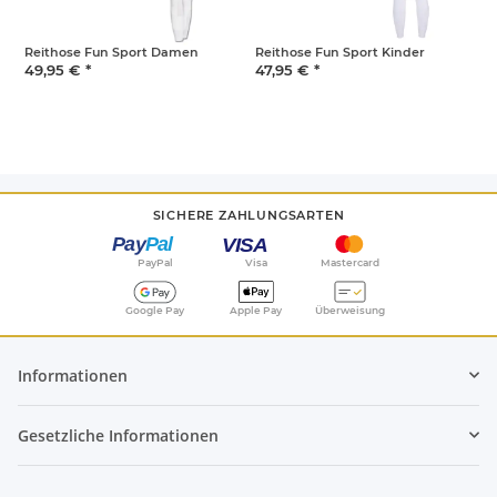
Reithose Fun Sport Damen
Reithose Fun Sport Kinder
R
49,95 €
*
47,95 €
*
4
SICHERE ZAHLUNGSARTEN
PayPal
Visa
Mastercard
Google Pay
Apple Pay
Überweisung
Informationen
Gesetzliche Informationen